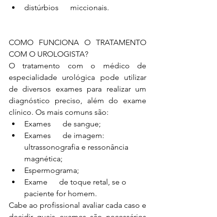
distúrbios      miccionais.
COMO FUNCIONA O TRATAMENTO 
COM O UROLOGISTA?
O tratamento com o médico de 
especialidade urológica pode utilizar 
de diversos exames para realizar um 
diagnóstico preciso, além do exame 
clínico. Os mais comuns são:
Exames      de sangue;
Exames      de imagem: 
ultrassonografia e ressonância 
magnética;
Espermograma;
Exame      de toque retal, se o 
paciente for homem.
Cabe ao profissional avaliar cada caso e 
decidir quais exames são necessários 