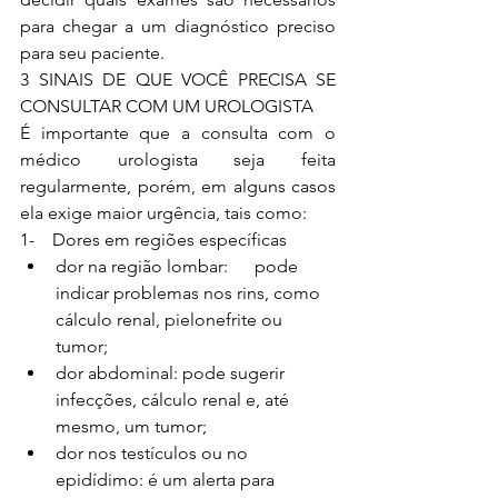
para chegar a um diagnóstico preciso 
para seu paciente.
3 SINAIS DE QUE VOCÊ PRECISA SE 
CONSULTAR COM UM UROLOGISTA
É importante que a consulta com o 
médico urologista seja feita 
regularmente, porém, em alguns casos 
ela exige maior urgência, tais como:
1-    Dores em regiões específicas
dor na região lombar:      pode 
indicar problemas nos rins, como 
cálculo renal, pielonefrite ou      
tumor;
dor abdominal: pode sugerir      
infecções, cálculo renal e, até 
mesmo, um tumor;
dor nos testículos ou no      
epidídimo: é um alerta para 